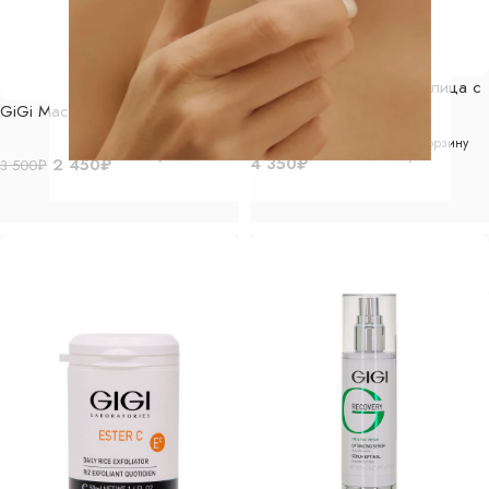
GiGi Гель для умывания лица с
витамином С 200 мл
GiGi Маска молочная, 75мл
В корзину
В корзину
4 350
₽
2 450
₽
3 500
₽