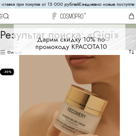
тавка при покупке от 15 000 рублей
Ежедневно новые поступлени
Результат поиска: «Gigi»
Дарим скидку 10% по
промокоду КРАСОТА10
Фильтр
-30%