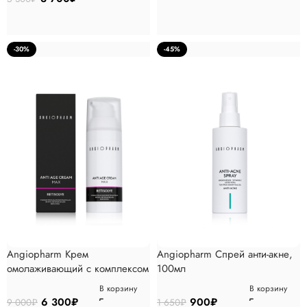
-30%
-45%
Angiopharm Крем
Angiopharm Спрей анти-акне,
омолаживающий с комплексом
100мл
ретиноидов MAX, 50мл
В корзину
В корзину
6 300
₽
900
₽
9 000
₽
1 650
₽