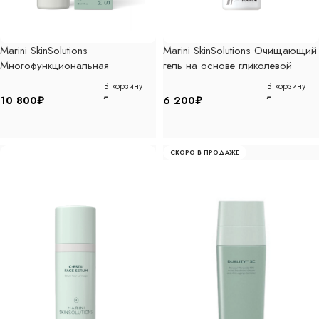
Marini SkinSolutions
Marini SkinSolutions Очищающий
Многофункциональная
гель на основе гликолевой
корректирующая сыворотка с
кислоты 237мл
В корзину
В корзину
комплексом кислот, 30мл
10 800
₽
6 200
₽
СКОРО В ПРОДАЖЕ