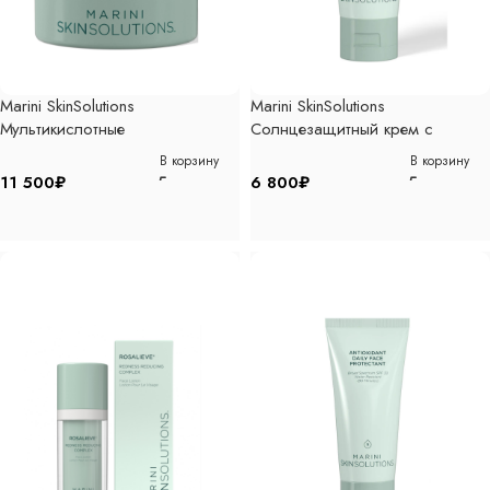
Marini SkinSolutions
Marini SkinSolutions
Мультикислотные
Солнцезащитный крем с
корректирующие пилинг-диски
тональным эффектом с СПФ45
В корзину
В корзину
30 шт
57гр
11 500
₽
6 800
₽