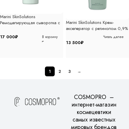
Marini SkinSolutions
Marini SkinSolutions Крем-
Ремоделирующая сыворотка с
акселератор с ретинолом 0,9%
витамином Си и ДМАЕ, 30 мл
для решения проблем
17 000
₽
В корзину
Читать далее
возрастного акне, 28 гр
13 500
₽
1
2
3
→
COSMOPRO –
интернет-магазин
космецевтики
самых известных
мировых брендов