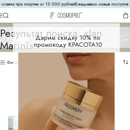
тавка при покупке от 15 000 рублей
Ежедневно новые поступления
Результат поиска: «Jan
Дарим скидку 10% по
Marini»
промокоду КРАСОТА10
Фильтр