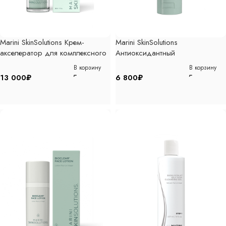
Marini SkinSolutions Крем-
Marini SkinSolutions
акселератор для комплексного
Антиоксидантный
решения проблем розацеа,
солнцезащитный крем с
В корзину
В корзину
30мл
увлажняющим действием с
13 000
₽
6 800
₽
СПФ33, 57гр