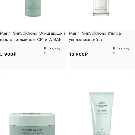
Marini SkinSolutions Очищающий
Marini SkinSolutions Ультра
гель с витамином CИ и ДМАЕ
увлажняющий и
178мл
восстанавливающий барьерные
В корзину
В корзину
функции крем с 3Д
5 900
₽
13 900
₽
гиалуроновым комплексом 28гр