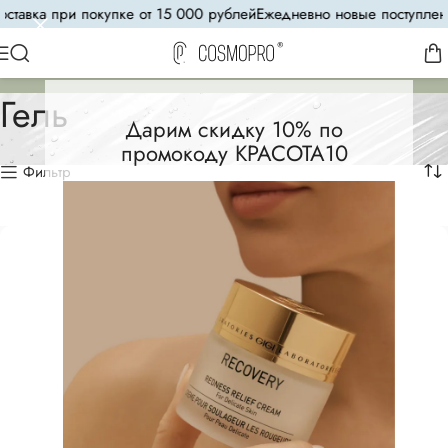
авка при покупке от 15 000 рублей
Ежедневно новые поступления
8
Гель
Дарим скидку 10% по
промокоду КРАСОТА10
Фильтр