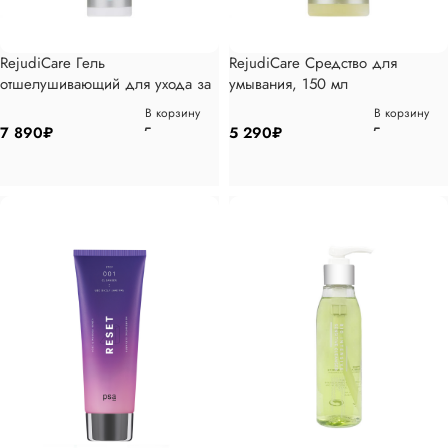
RejudiCare Гель
RejudiCare Средство для
отшелушивающий для ухода за
умывания, 150 мл
кожей 50мл
В корзину
В корзину
7 890
₽
5 290
₽