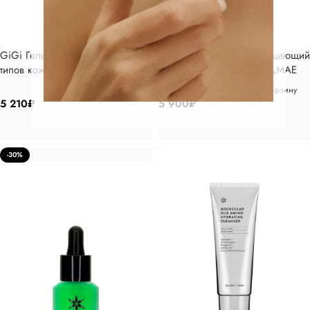
GiGi Гель очищающий для всех
Marini SkinSolutions Очищающий
типов кожи 250 мл
гель с витамином CИ и ДМАЕ
178мл
В корзину
В корзину
5 210
₽
5 900
₽
-30%