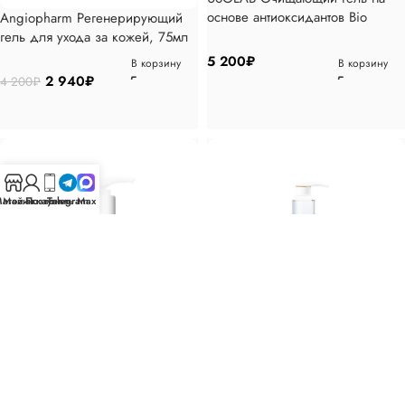
основе антиоксидантов Bio
Angiopharm Регенерирующий
Intensive Brightening Cleanser,
гель для ухода за кожей, 75мл
150мл
5 200
₽
В корзину
В корзину
2 940
₽
4 200
₽
агазин
Мой аккаунт
Позвонить
Telegram
Max