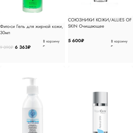
СОЮЗНИКИ КОЖИ/ALLIES OF
SKIN Очищающее
Фито-си Гель для жирной кожи,
увлажняющее средство с
30мл
аминокислотами шелка, 100мл
5 600
₽
В корзину
В корзину
6 363
₽
9 090
₽