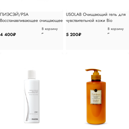
ПИЭСЭЙ/PSA
USOLAB Очищающий гель для
Восстанавливающее очищающее
чувствительной кожи Bio
средство с ягодами асаи и
Intensive Sensitive Cleanser,
В корзину
В корзину
медом манука, 100мл
150мл
4 400
₽
5 200
₽