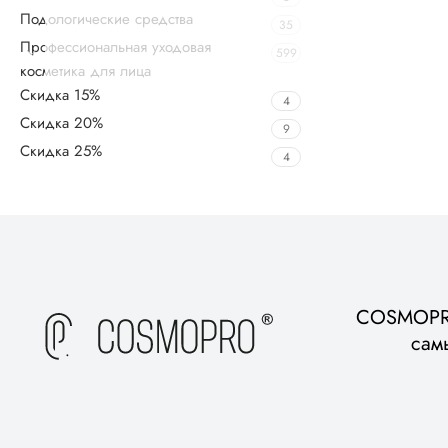
Подологические средства
35
Профессиональная уходовая
599
косметика для лица
Скидка 15%
4
Скидка 20%
9
Скидка 25%
4
Upholstered chair
Discount 10%
Shop Now
COSMOPRO
сам