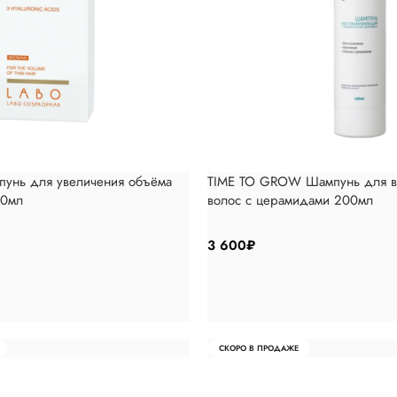
унь для увеличения объёма
TIME TO GROW Шампунь для во
00мл
волос с церамидами 200мл
3 600
₽
СКОРО В ПРОДАЖЕ