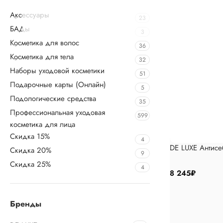
Аксессуары
23
БАДы
3
Косметика для волос
36
Косметика для тела
32
Наборы уходовой косметики
51
Подарочные карты (Онлайн)
5
Подологические средства
35
Профессиональная уходовая
599
косметика для лица
Скидка 15%
4
DE LUXE Антис
Скидка 20%
9
Скидка 25%
4
8 245
₽
Бренды