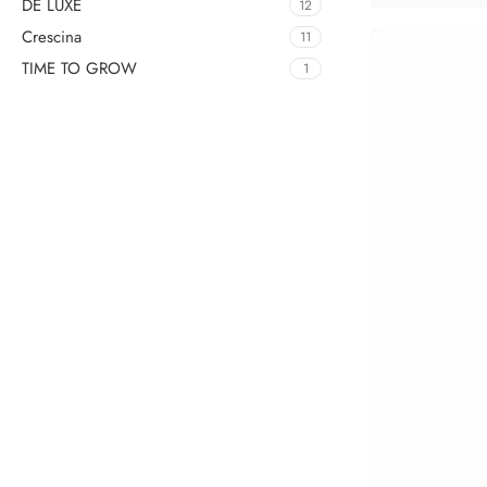
DE LUXE
12
Crescina
11
TIME TO GROW
1
Upholstered chair
Discount 10%
Shop Now