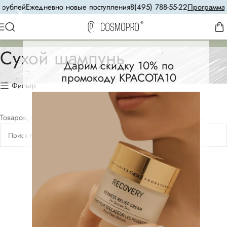
рублей
Ежедневно новые поступления
8(495) 788-55-22
Программа л
Сухой шампунь
Дарим скидку 10% по
промокоду КРАСОТА10
Фильтр
Товаров, соответствующих вашему запросу, не обнаружено.