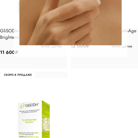
GliSODin Осветление Skin
GliSODin Омоложение Anti-Age
Brightening
12 000
₽
Читать далее
Читать далее
11 600
₽
СКОРО В ПРОДАЖЕ