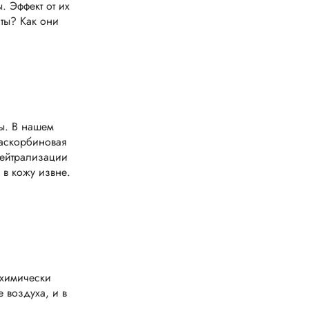
 Эффект от их
ты? Как они
ы. В нашем
 аскорбиновая
нейтрализации
 в кожу извне.
 химически
 воздуха, и в