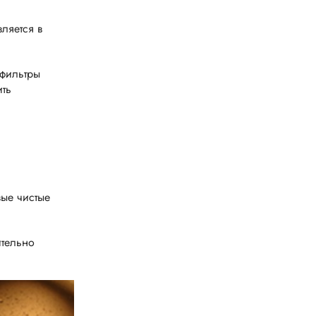
ляется в
-фильтры
ить
ые чистые
ительно