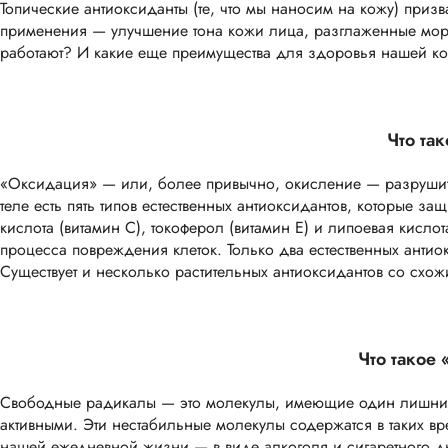
Топические антиоксиданты (те, что мы наносим на кожу) при
применения — улучшение тона кожи лица, разглаженные морщи
работают? И какие еще преимущества для здоровья нашей ко
Что та
«Оксидация» — или, более привычно, окисление — разрушите
теле есть пять типов естественных антиоксидантов, которые з
кислота (витамин С), токоферол (витамин Е) и липоевая кисл
процесса повреждения клеток. Только два естественных анти
Существует и несколько растительных антиоксидантов со схож
Что такое
Свободные радикалы — это молекулы, имеющие один лишний 
активными. Эти нестабильные молекулы содержатся в таких вр
нашей ежедневной жизни — в виде алкоголя и сигаретного д