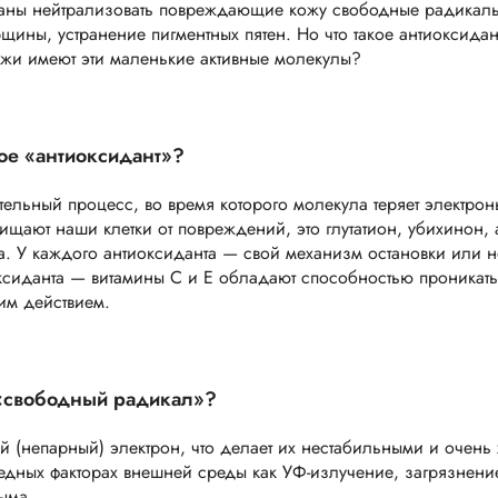
званы нейтрализовать повреждающие кожу свободные радикалы.
ны, устранение пигментных пятен. Но что такое антиоксидан
жи имеют эти маленькие активные молекулы?
кое «антиоксидант»?
льный процесс, во время которого молекула теряет электрон
ащищают наши клетки от повреждений, это глутатион, убихинон,
ота. У каждого антиоксиданта — свой механизм остановки или 
оксиданта — витамины С и Е обладают способностью проникать
им действием.
 «свободный радикал»?
(непарный) электрон, что делает их нестабильными и очень
едных факторах внешней среды как УФ-излучение, загрязнение
ыма.