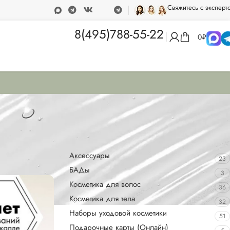
Свяжитесь с эксперт
вка при покупке от 15 000 рублей
Программа лояльности
8(495)788-55-22
0
₽
Категории товаров
Аксессуары
23
БАДы
3
Косметика для волос
36
Косметика для тела
32
Наборы уходовой косметики
51
Подарочные карты (Онлайн)