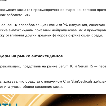
реждения кожи как преждевременное старение, которое прояв
ких заболеваниях.
и основных способов защиты кожи от УФ-излучения, санскрин
кие антиоксиданты призваны нейтрализовать их и предотврат
ожу от влияния других вредных факторов окружающей среды.
идеры на рынке антиоксидантов
революцию, представив на рынке Serum 10 и Serum 15 — перв
оказав, что средства с витамином C от SkinCeuticals действ
ая и улучшая общее состояние кожи.