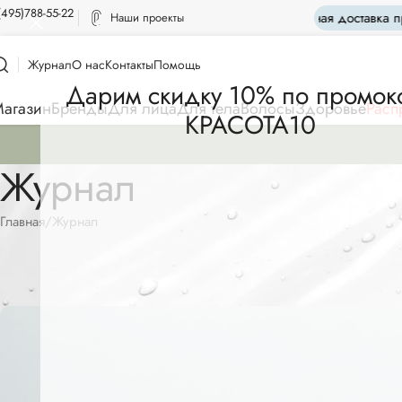
(495)788-55-22
Бесплатная доставка при п
Наши проекты
Журнал
О нас
Контакты
Помощь
Дарим скидку 10% по промок
агазин
Бренды
Для лица
Для тела
Волосы
Здоровье
Расп
КРАСОТА10
Журнал
Главная
Журнал
Чем 
Опубликован