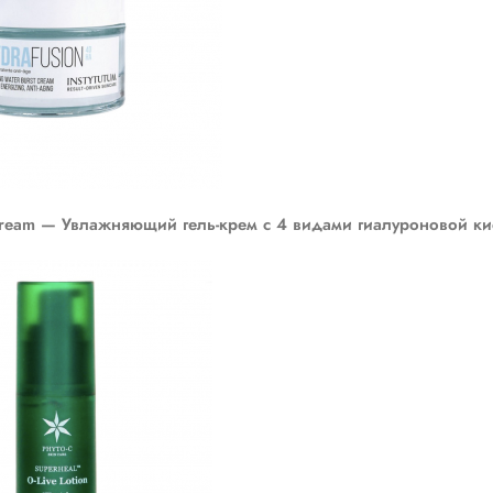
 Cream — Увлажняющий гель-крем с 4 видами гиалуроновой к