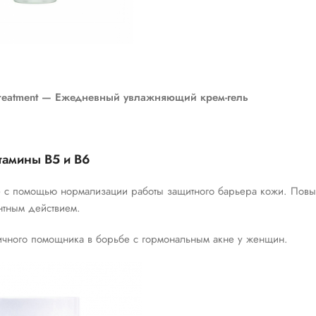
g treatment — Ежедневный увлажняющий крем-гель
тамины В5 и В6
не с помощью нормализации работы защитного барьера кожи. Пов
нтным действием.
личного помощника в борьбе с гормональным акне у женщин.