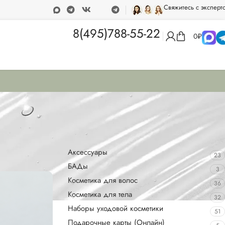
Свяжитесь с эксперт
а при покупке от 15 000 рублей
Программа лояльности
8(495)788-55-22
0
₽
Категории товаров
Аксессуары
23
БАДы
3
Косметика для волос
36
Косметика для тела
32
Наборы уходовой косметики
51
Подарочные карты (Онлайн)