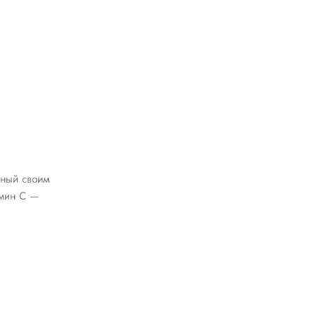
тный своим
амин С —