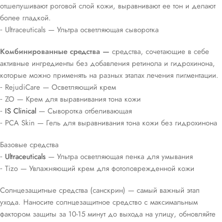
отшелушивают роговой слой кожи, выравнивают ее тон и делают
более гладкой.
⁃ Ultraceuticals — Ультра осветляющая сыворотка
Комбинированные средства —
средства, сочетающие в себе
активные ингредиенты без добавления ретинола и гидрохинона,
которые можно применять на разных этапах лечения пигментации.
⁃ RejudiCare — Осветляющий крем
⁃ ZO — Крем для выравнивания тона кожи
⁃
IS Clinical
— Сыворотка отбеливающая
⁃ PCA Skin — Гель для выравнивания тона кожи без гидрохинона
Базовые средства
⁃
Ultraceuticals
— Ультра осветляющая пенка для умывания
⁃ Tizo — Увлажняющий крем для фотоповрежденной кожи
Солнцезащитные средства (санскрин) — самый важный этап
ухода. Наносите солнцезащитное средство с максимальным
фактором защиты за 10-15 минут до выхода на улицу, обновляйте