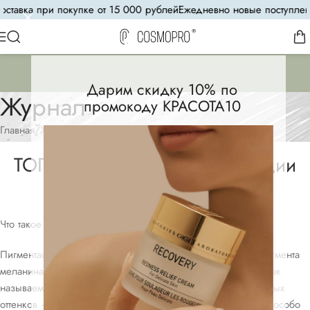
тавка при покупке от 15 000 рублей
Ежедневно новые поступлени
Дарим скидку 10% по
Журнал
промокоду КРАСОТА10
Главная
Журнал
ЖУРНАЛ
,
СОВЕТЫ
ТОП средств против пигментации
Ульяна Cosmo
On 23.11.2021
Что такое пигментация?
Пигментация — это проявление избыточного количества пигмента
меланина. Чаще всего, она проявляется локально в виде так
называемых «пятен». Пигментные пятна бывают самых разных
оттенков — от «классических» коричневых до синюшных в особо