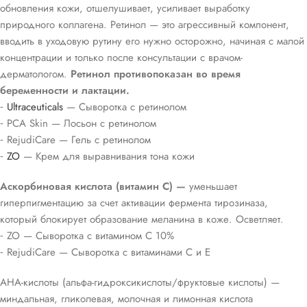
обновления кожи, отшелушивает, усиливает выработку
природного коллагена. Ретинол — это агрессивный компонент,
вводить в уходовую рутину его нужно осторожно, начиная с малой
концентрации и только после консультации с врачом-
дерматологом.
Ретинол противопоказан во время
беременности и лактации.
⁃
Ultraceuticals
— Сыворотка с ретинолом
⁃ PCA Skin — Лосьон с ретинолом
⁃ RejudiCare — Гель с ретинолом
⁃
ZO
— Крем для выравнивания тона кожи
Аскорбиновая кислота (витамин С) —
уменьшает
гиперпигментацию за счет активации фермента тирозиназа,
который блокирует образование меланина в коже. Осветляет.
⁃ ZO — Сыворотка с витамином С 10%
⁃ RejudiCare — Сыворотка с витаминами С и Е
АНА-кислоты (альфа-гидроксикислоты/фруктовые кислоты) —
миндальная, гликолевая, молочная и лимонная кислота