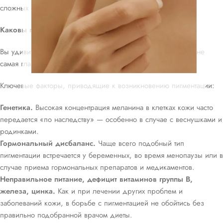
сложных случаях.
Каковы причины возникновения пигментации?
Вы удивитесь, но воздействие солнечных лучей — далеко не
самая главная причина возникновения пигментных пятен.
Ключевые факторы, приводящие к возникновению пигментации:
Генетика.
Высокая концентрация меланина в клетках кожи часто
передается «по наследству» — особенно в случае с веснушками и
родинками.
Гормональный дисбаланс.
Чаще всего подобный тип
пигментации встречается у беременных, во время менопаузы или в
случае приема гормональных препаратов и медикаментов.
Неправильное питание, дефицит витаминов группы В,
железа, цинка.
Как и при лечении других проблем и
заболеваний кожи, в борьбе с пигментацией не обойтись без
правильно подобранной врачом диеты.