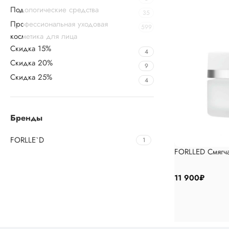
Подологические средства
35
Профессиональная уходовая
599
косметика для лица
Скидка 15%
4
Скидка 20%
9
Скидка 25%
4
Бренды
FORLLE`D
1
FORLLED Смягч
11 900
₽
Upholstered chair
Discount 10%
Shop Now