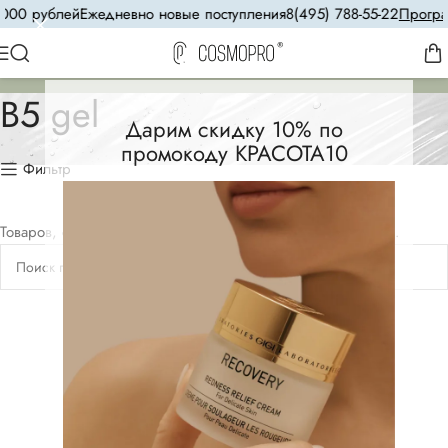
 000 рублей
Ежедневно новые поступления
8(495) 788-55-22
Програм
B5 gel
Дарим скидку 10% по
промокоду КРАСОТА10
Фильтр
Товаров, соответствующих вашему запросу, не обнаружено.