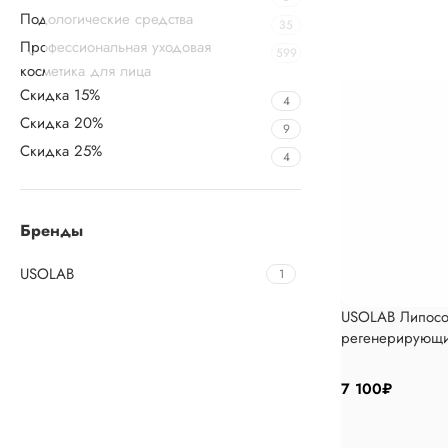
Подологические средства
35
Профессиональная уходовая
599
косметика для лица
Скидка 15%
4
Скидка 20%
9
Скидка 25%
4
Бренды
USOLAB
1
USOLAB Липосо
регенерирующий
Lightening Eye
Upholstered chair
7 100
₽
Discount 10%
Shop Now