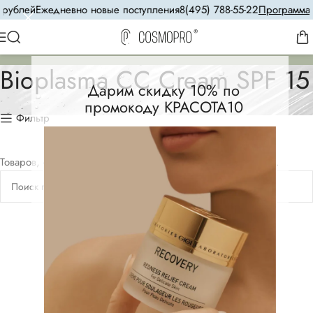
рублей
Ежедневно новые поступления
8(495) 788-55-22
Программа л
Bioplasma CC Cream SPF 15
Дарим скидку 10% по
промокоду КРАСОТА10
Фильтр
Товаров, соответствующих вашему запросу, не обнаружено.