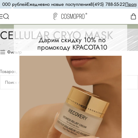
5 000 рублей
Ежедневно новые поступления
8(495) 788-55-22
Програ
CELLULAR CRYO MASK
Дарим скидку 10% по
промокоду КРАСОТА10
Фильтр
Товаров, соответствующих вашему запросу, не обнаружено.