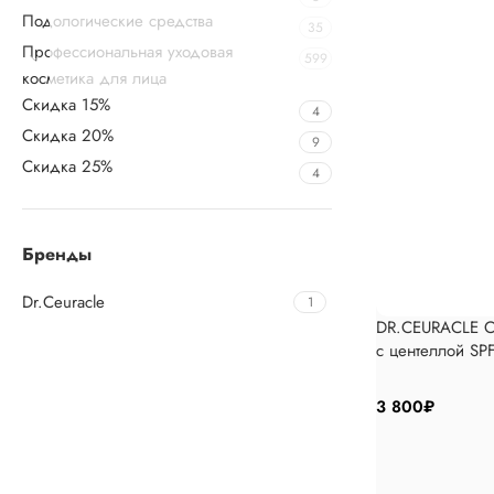
Подологические средства
35
Профессиональная уходовая
599
косметика для лица
Скидка 15%
4
Скидка 20%
9
Скидка 25%
4
Бренды
Dr.Ceuracle
1
DR.CEURACLE С
с центеллой S
3 800
₽
Upholstered chair
Discount 10%
Shop Now