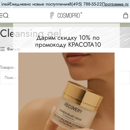
блей
Ежедневно новые поступления
8(495) 788-55-22
Программа лоя
Cleansing gel
Дарим скидку 10% по
промокоду КРАСОТА10
Фильтр
Товаров, соответствующих вашему запросу, не обнаружено.