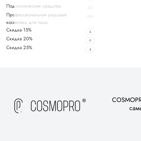
Подологические средства
35
Профессиональная уходовая
599
косметика для лица
Скидка 15%
4
Скидка 20%
9
Скидка 25%
4
Upholstered chair
Discount 10%
Shop Now
COSMOPRO
сам