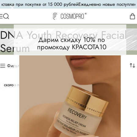
ставка при покупке от 15 000 рублей
Ежедневно новые поступлени
DNA Youth Recovery Facial
Дарим скидку 10% по
Serum
промокоду КРАСОТА10
Фильтр
СКОРО В ПРОДАЖЕ