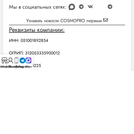
Мы в социальных сетях:
Узнавать новости COSMOPRO первым
Реквизиты компании:
ИНН: 051001892854
ОГРИП: 312053335900012
БИК: 044525225
агазин
Мой аккаунт
Позвонить
Telegram
Max
© 2020-2026 COSMOPRO — Интернет-магазин космецевтики
|
Карта сайта
Мы используем файлы cookie, чтобы улучшить ваше