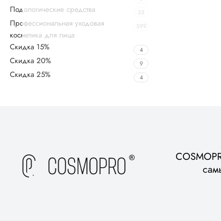
Подологические средства
35
Профессиональная уходовая
599
косметика для лица
Скидка 15%
4
Скидка 20%
9
Скидка 25%
4
Upholstered chair
Discount 10%
Shop Now
COSMOPRO
сам