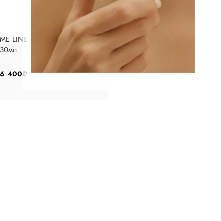
ME LINE Сыворотка гидратант
30мл
В корзину
6 400
₽