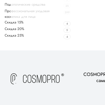
Подологические средства
35
Профессиональная уходовая
599
косметика для лица
Скидка 15%
4
Скидка 20%
9
Скидка 25%
4
Upholstered chair
Discount 10%
Shop Now
COSMOPRO
сам