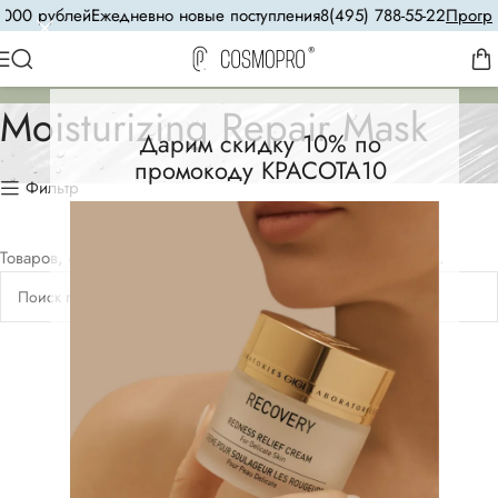
 000 рублей
Ежедневно новые поступления
8(495) 788-55-22
Програм
Moisturizing Repair Mask
Дарим скидку 10% по
промокоду КРАСОТА10
Фильтр
Товаров, соответствующих вашему запросу, не обнаружено.