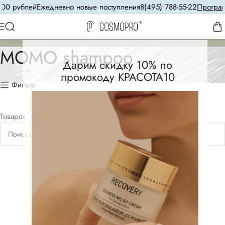
00 рублей
Ежедневно новые поступления
8(495) 788-55-22
Программ
MOMO shampoo
Дарим скидку 10% по
промокоду КРАСОТА10
Фильтр
Товаров, соответствующих вашему запросу, не обнаружено.