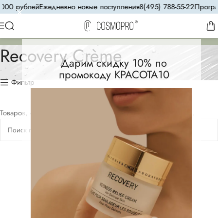
000 рублей
Ежедневно новые поступления
8(495) 788-55-22
Програм
Recovery Crème
Дарим скидку 10% по
промокоду КРАСОТА10
Фильтр
Товаров, соответствующих вашему запросу, не обнаружено.