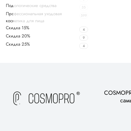
Подологические средства
35
Профессиональная уходовая
599
косметика для лица
Скидка 15%
4
Скидка 20%
9
Скидка 25%
4
Upholstered chair
Discount 10%
Shop Now
COSMOPRO
сам