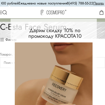
000 рублей
Ежедневно новые поступления
8(495) 788-55-22
Програм
С-Esta Face Serum
Дарим скидку 10% по
промокоду КРАСОТА10
Фильтр
Товаров, соответствующих вашему запросу, не обнаружено.