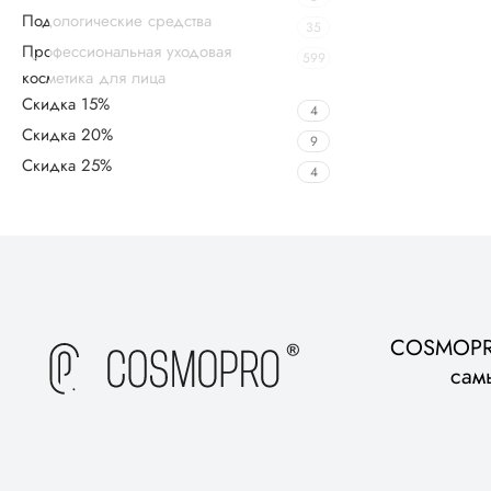
Подологические средства
35
Профессиональная уходовая
599
косметика для лица
Скидка 15%
4
Скидка 20%
9
Скидка 25%
4
Upholstered chair
Discount 10%
Shop Now
COSMOPRO
сам