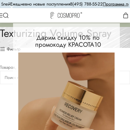
блей
Ежедневно новые поступления
8(495) 788-55-22
Программа лоя
Texturizing Volume Spray
Дарим скидку 10% по
промокоду КРАСОТА10
Фильтр
Товаров, соответствующих вашему запросу, не обнаружено.