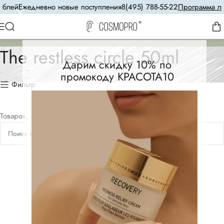
блей
Ежедневно новые поступления
8(495) 788-55-22
Программа лоя
The restless circle 50ml
Дарим скидку 10% по
промокоду КРАСОТА10
Фильтр
Товаров, соответствующих вашему запросу, не обнаружено.