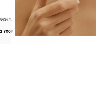
GiGi Тоник 250 мл
В корзину
2 900
₽