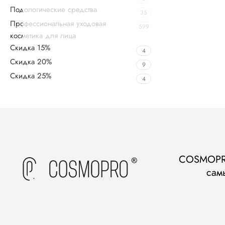
Подологические средства
35
Профессиональная уходовая
599
косметика для лица
Скидка 15%
4
Скидка 20%
9
Скидка 25%
4
Upholstered chair
Discount 10%
Shop Now
COSMOPRO
сам