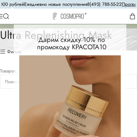
000 рублей
Ежедневно новые поступления
8(495) 788-55-22
Програм
Ultra Replenishing Mask
Дарим скидку 10% по
промокоду КРАСОТА10
Фильтр
Товаров, соответствующих вашему запросу, не обнаружено.