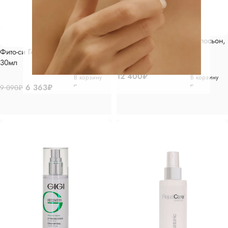
FORLLED Увлажняющий лосьон,
150мл
Фито-си Гель для жирной кожи,
30мл
12 400
₽
В корзину
В корзину
6 363
₽
9 090
₽