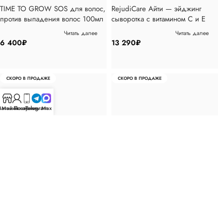
TIME TO GROW SOS для волос,
RejudiCare Айти — эйджинг
против выпадения волос 100мл
сыворотка с витамином С и Е
30мл
Читать далее
Читать далее
6 400
₽
13 290
₽
СКОРО В ПРОДАЖЕ
СКОРО В ПРОДАЖЕ
агазин
Мой аккаунт
Позвонить
Telegram
Max