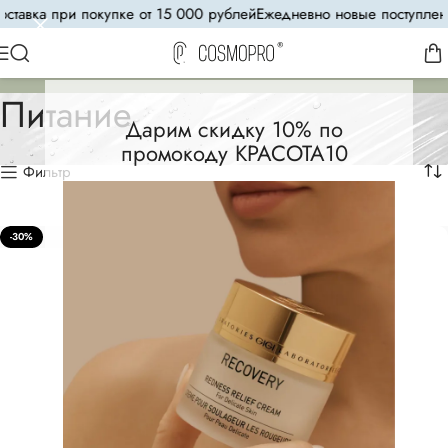
авка при покупке от 15 000 рублей
Ежедневно новые поступления
8
Питание
Дарим скидку 10% по
промокоду КРАСОТА10
Фильтр
-30%