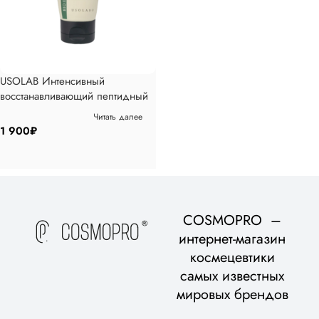
USOLAB Интенсивный
восстанавливающий пептидный
крем для рук Bio Intensive Hand
Читать далее
Cream, 50мл
1 900
₽
COSMOPRO –
интернет-магазин
космецевтики
самых известных
мировых брендов