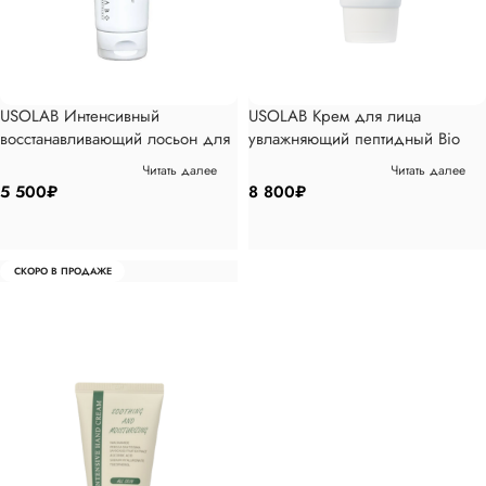
USOLAB Интенсивный
USOLAB Крем для лица
восстанавливающий лосьон для
увлажняющий пептидный Bio
тела Bio Intensive Therapy Body
Moisturizing Hyaluron Cream,
Читать далее
Читать далее
Lotion, 250мл
100мл
5 500
₽
8 800
₽
СКОРО В ПРОДАЖЕ