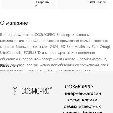
В корзину
Читать далее
О магазине
В интернет-магазине COSMOPRO Shop представлены
косметические и космецевтические средства от самых известных
мировых брендов, таких как: GiGi, ZO Skin Health by Zein Obagi,
UltraCeuticals, FORLLE`D и многих других. Мы постоянно
обновляем и пополняем ассортимент нашего интернет-магазина,
чтобы радовать вас как давно полюбившимися средствами, так и
Развернуть
косметическими новинками. Наши консультанты и врачи-
дерматологи помогут вам подобрать домашний уход, подходящий
для вашего возраста и типа кожи, в рамках бесплатной
COSMOPRO –
консультации.
интернет-магазин
космецевтики
самых известных
мировых брендов