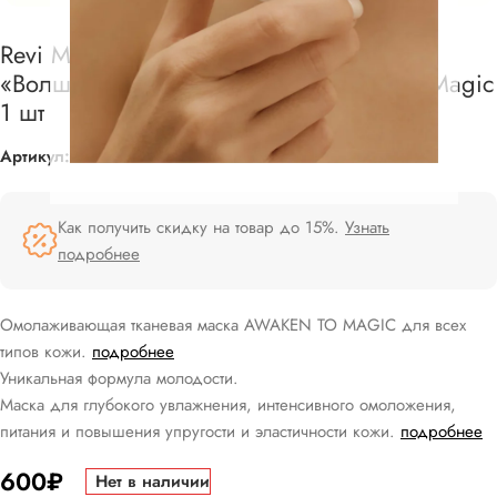
Revi Маска омолаживающая тканевая
«Волшебное пробуждение» Awaken to Magic
1 шт
Артикул:
363135
Как получить скидку на товар до 15%.
Узнать
подробнее
Омолаживающая тканевая маска AWAKEN TO MAGIC для всех
типов кожи.
подробнее
Уникальная формула молодости.
Маска для глубокого увлажнения, интенсивного омоложения,
питания и повышения упругости и эластичности кожи.
подробнее
600
₽
Нет в наличии