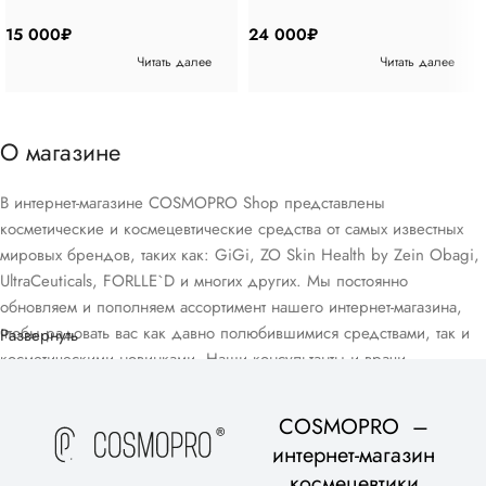
уходу за кожей 4 позиции
позиций
15 000
₽
24 000
₽
Читать далее
Читать далее
О магазине
В интернет-магазине COSMOPRO Shop представлены
косметические и космецевтические средства от самых известных
мировых брендов, таких как: GiGi, ZO Skin Health by Zein Obagi,
UltraCeuticals, FORLLE`D и многих других. Мы постоянно
обновляем и пополняем ассортимент нашего интернет-магазина,
чтобы радовать вас как давно полюбившимися средствами, так и
Развернуть
косметическими новинками. Наши консультанты и врачи-
дерматологи помогут вам подобрать домашний уход, подходящий
для вашего возраста и типа кожи, в рамках бесплатной
COSMOPRO –
консультации.
интернет-магазин
космецевтики