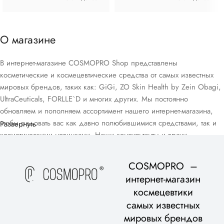
О магазине
В интернет-магазине COSMOPRO Shop представлены
косметические и космецевтические средства от самых известных
мировых брендов, таких как: GiGi, ZO Skin Health by Zein Obagi,
UltraCeuticals, FORLLE`D и многих других. Мы постоянно
обновляем и пополняем ассортимент нашего интернет-магазина,
чтобы радовать вас как давно полюбившимися средствами, так и
Развернуть
косметическими новинками. Наши консультанты и врачи-
дерматологи помогут вам подобрать домашний уход, подходящий
для вашего возраста и типа кожи, в рамках бесплатной
COSMOPRO –
консультации.
интернет-магазин
космецевтики
самых известных
мировых брендов