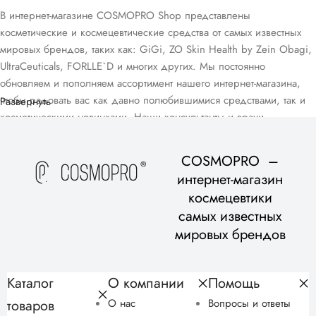
В интернет-магазине COSMOPRO Shop представлены
косметические и космецевтические средства от самых известных
мировых брендов, таких как: GiGi, ZO Skin Health by Zein Obagi,
UltraCeuticals, FORLLE`D и многих других. Мы постоянно
обновляем и пополняем ассортимент нашего интернет-магазина,
чтобы радовать вас как давно полюбившимися средствами, так и
Развернуть
косметическими новинками. Наши консультанты и врачи-
дерматологи помогут вам подобрать домашний уход, подходящий
для вашего возраста и типа кожи, в рамках бесплатной
COSMOPRO –
консультации.
интернет-магазин
космецевтики
самых известных
мировых брендов
Каталог
О компании
Помощь
товаров
О нас
Вопросы и ответы