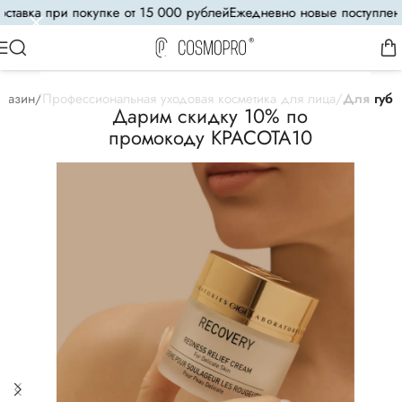
авка при покупке от 15 000 рублей
Ежедневно новые поступления
агазин
Профессиональная уходовая косметика для лица
Для губ
Дарим скидку 10% по
промокоду КРАСОТА10