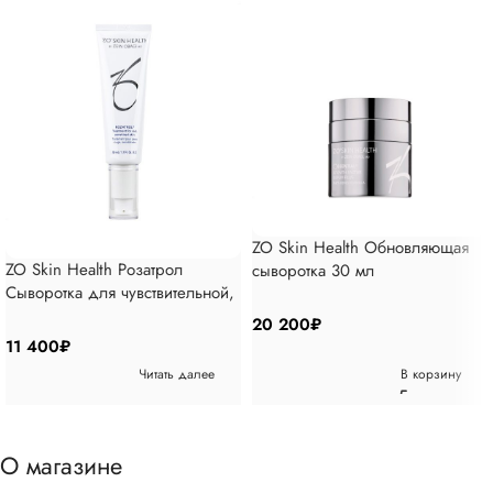
ZO Skin Health Обновляющая
ZO Skin Health Розатрол
сыворотка 30 мл
Сыворотка для чувствительной,
склонной к покраснению кожи
20 200
₽
50 мл
11 400
₽
Читать далее
В корзину
О магазине