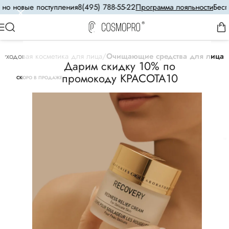
 новые поступления
8(495) 788-55-22
Программа лояльности
Беспла
уходовая косметика для лица
Очищающие средства для лица
Дарим скидку 10% по
промокоду КРАСОТА10
СКОРО В ПРОДАЖЕ