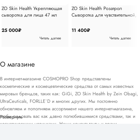
ZO Skin Health Укрепляющая
ZO Skin Health Розатрол
сыворотка для лица 47 мл
Сыворотка для чувствительной,
склонной к покраснению кожи
50 мл
25 000
₽
11 400
₽
Читать далее
Читать далее
О магазине
В интернет-магазине COSMOPRO Shop представлены
косметические и космецевтические средства от самых известных
мировых брендов, таких как: GiGi, ZO Skin Health by Zein Obagi,
UltraCeuticals, FORLLE`D и многих других. Мы постоянно
обновляем и пополняем ассортимент нашего интернет-магазина,
чтобы радовать вас как давно полюбившимися средствами, так и
Развернуть
косметическими новинками. Наши консультанты и врачи-
дерматологи помогут вам подобрать домашний уход, подходящий
для вашего возраста и типа кожи, в рамках бесплатной