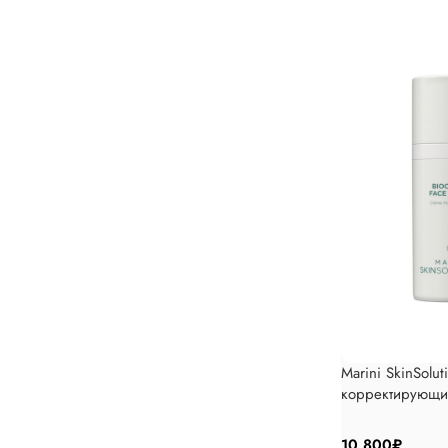
Marini SkinSol
корректирующий
для сухой кожи
10 800
₽