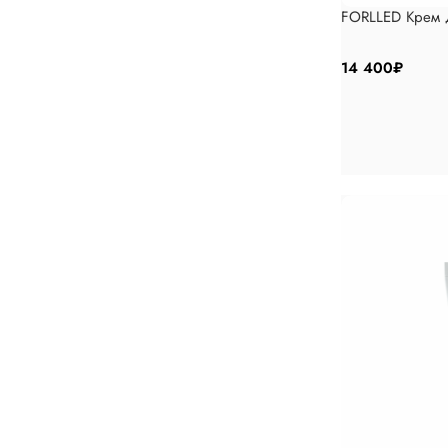
Discount 10%
FORLLED Крем д
Shop Now
14 400
₽