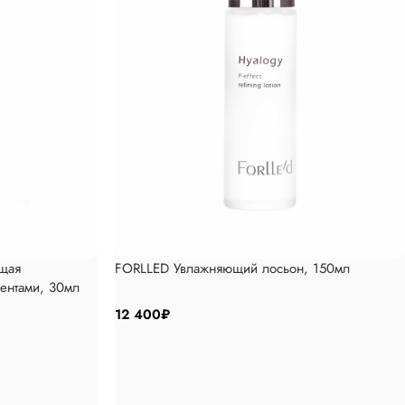
щая
FORLLED Увлажняющий лосьон, 150мл
иентами, 30мл
12 400
₽