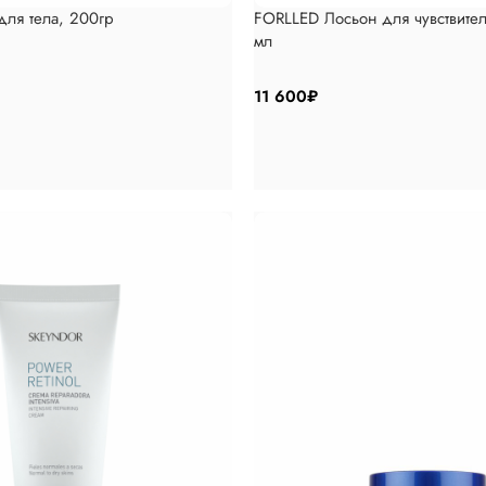
ля тела, 200гр
FORLLED Лосьон для чувствите
мл
11 600
₽