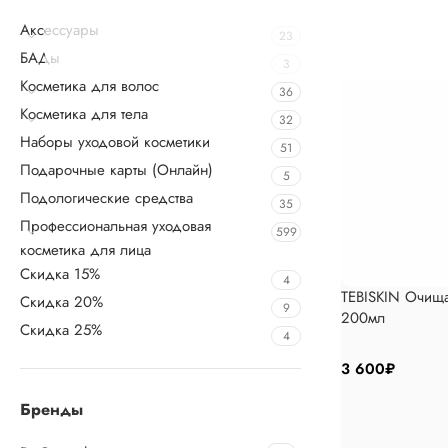
Аксессуары
23
БАДы
3
Косметика для волос
36
Косметика для тела
32
Наборы уходовой косметики
51
Подарочные карты (Онлайн)
5
Подологические средства
35
Профессиональная уходовая
599
косметика для лица
Скидка 15%
4
TEBISKIN Очищ
Скидка 20%
9
200мл
Скидка 25%
4
3 600
₽
Бренды