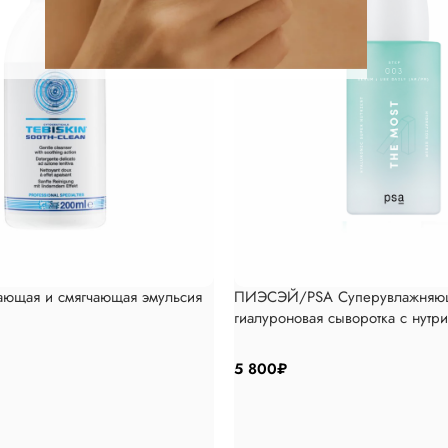
ающая и смягчающая эмульсия
ПИЭСЭЙ/PSA Суперувлажняю
гиалуроновая сыворотка с нутр
5 800
₽