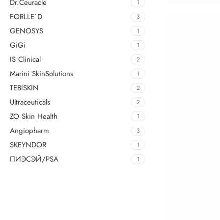
Dr.Ceuracle
1
FORLLE`D
3
GENOSYS
1
GiGi
1
IS Clinical
2
Marini SkinSolutions
1
TEBISKIN
2
Ultraceuticals
2
ZO Skin Health
1
Angiopharm
3
SKEYNDOR
1
ПИЭСЭЙ/PSA
1
Upholstered chair