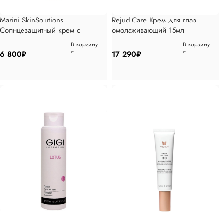
Marini SkinSolutions
RejudiCare Крем для глаз
Солнцезащитный крем с
омолаживающий 15мл
тональным эффектом с СПФ45
В корзину
В корзину
57гр
6 800
₽
17 290
₽