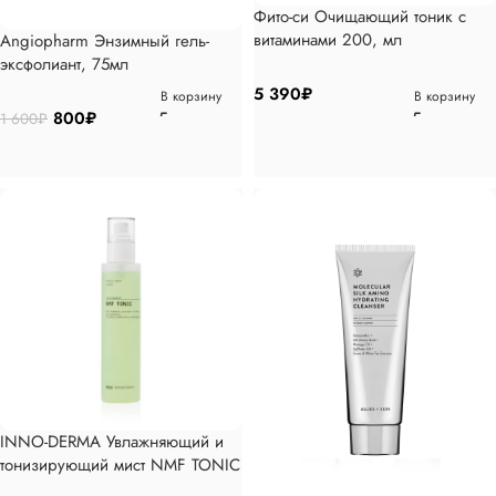
Фито-си Очищающий тоник с
витаминами 200, мл
Angiopharm Энзимный гель-
эксфолиант, 75мл
5 390
₽
В корзину
В корзину
800
₽
1 600
₽
INNO-DERMA Увлажняющий и
тонизирующий мист NMF TONIC
(200мл)