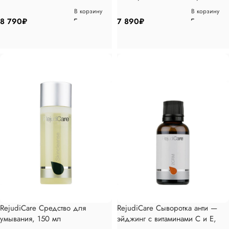
кожей 50мл
В корзину
В корзину
8 790
₽
7 890
₽
RejudiCare Средство для
RejudiCare Сыворотка анти —
умывания, 150 мл
эйджинг с витаминами C и E,