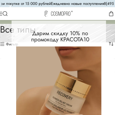
окупке от 15 000 рублей
Ежедневно новые поступления
8(495) 788-
Все типы
Дарим скидку 10% по
промокоду КРАСОТА10
Фильтр