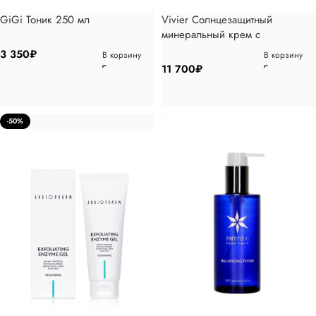
GiGi Тоник 250 мл
Vivier Солнцезащитный
минеральный крем с
тонирующим эффектом 60 мл
3 350
₽
В корзину
В корзину
11 700
₽
-50%