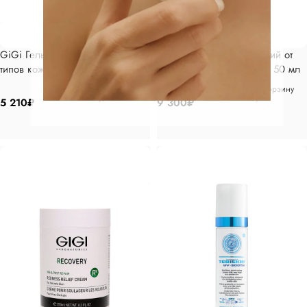
GiGi Гель очищающий для всех
GiGi Крем успокаивающий от
типов кожи 250 мл
покраснения и отечности 50 мл
В корзину
В корзину
5 210
₽
9 300
₽