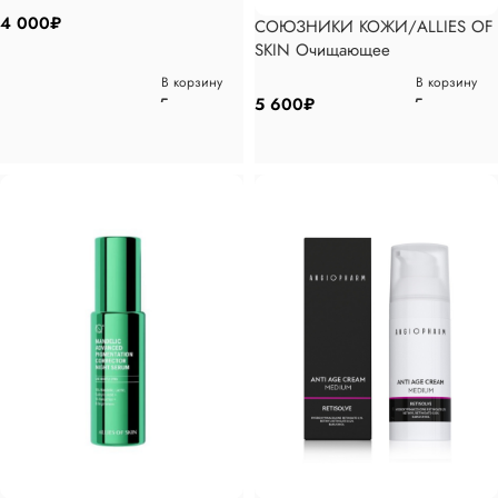
4 000
₽
СОЮЗНИКИ КОЖИ/ALLIES OF
SKIN Очищающее
увлажняющее средство с
В корзину
В корзину
аминокислотами шелка, 100мл
5 600
₽