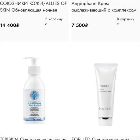
СОЮЗНИКИ КОЖИ/ALLIES OF
Angiopharm Крем
SKIN Обновляющая ночная
омолаживающий с комплексом
сыворотка с миндальной
ретиноидов MEDIUM, 50мл
В корзину
В корзину
кислотой против пигментации,
14 400
₽
7 500
₽
30мл
TEBISKIN Очищающая эмульсия
FORLLED Очищающая пена,