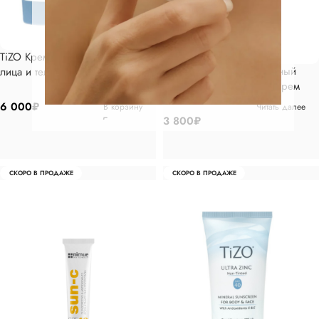
TiZO Крем солнцезащитный для
GENOSYS Cолнцезащитный
лица и тела с оттенком, 100 гр
мультифункциональный крем
СПФ 40, 40 мл
6 000
₽
В корзину
Читать далее
3 800
₽
СКОРО В ПРОДАЖЕ
СКОРО В ПРОДАЖЕ