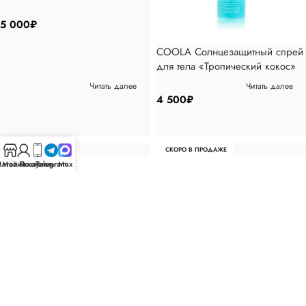
«Морская соль и шалфей» SPF
30
5 000
₽
COOLA Солнцезащитный спрей
для тела «Тропический кокос»
SPF30, 117 мл
Читать далее
Читать далее
4 500
₽
СКОРО В ПРОДАЖЕ
СКОРО В ПРОДАЖЕ
агазин
Мой аккаунт
Позвонить
Telegram
Max