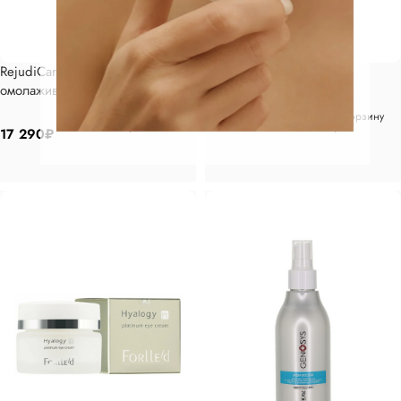
RejudiCare Крем для глаз
GiGi Тоник 250 мл
омолаживающий 15мл
3 350
₽
В корзину
В корзину
17 290
₽