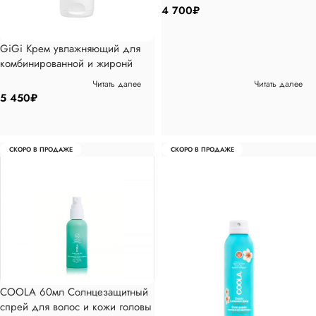
Classic Sunscreen Stick
4 700
₽
GiGi Крем увлажняющий для
комбинированной и жиронй
кожи 100 мл
Читать далее
Читать далее
5 450
₽
СКОРО В ПРОДАЖЕ
СКОРО В ПРОДАЖЕ
COOLA 60мл Солнцезащитный
спрей для волос и кожи головы