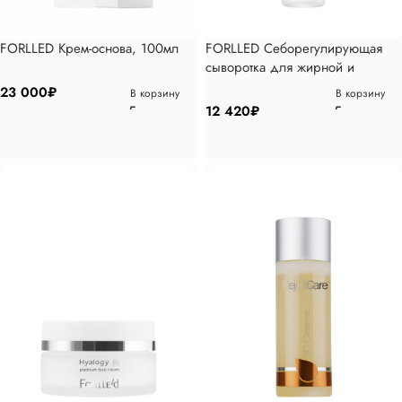
FORLLED Крем-основа, 100мл
FORLLED Себорегулирующая
сыворотка для жирной и
комбинированной кожи, 30мл
23 000
₽
В корзину
В корзину
12 420
₽