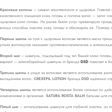
Красивые волосы
— символ женственности и здоровья. Главное в
качественного очищения кожи головы и полотна волос — залог сох
здоровья кожи головы. На рынке бьюти услуг превалируют проце
всегда способны очистить кожу головы и обезжирить ее. Поэтому 
Первым шагом
на пути к здоровым волосам является маска преша
устьев фолликулов оказывает противовоспалительное и антиоксида
Второй шаг
– шампунь, подходящий под тип Вашей кожи головы,
вариант — антисеборейный шампунь от бренда
DSD
помогает в б
Третьим шагом
в уходе за волосами является использование раз
выпадением волос.
CREXEPIL LOTION
бренда
DSD
идеально спр
Четвертым шагом
является использование более сильных по дей
изменениями в организме.
SATURA ROSTA BALM
бальзам для сти
Пятый шаг
– использование шампуня для глубокой очистки, он п