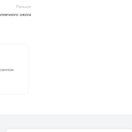
Раньше
олнечного ожога
10 Июл 2020
Защита от солнца летом
бранном
Защита от солнца в летнее время - это верно
к здоровой, чистой и сияющей ко...
Читать далее