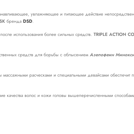
анавливающее, увлажняющее и питающее действие непосредствен
SK
бренда
DSD
.
 после использования более сильных средств.
TRIPLE ACTION C
ственных средств для борьбы с облысением
Азелофеин Минокс
 массажными расческами и специальными девайсами обеспечит п
е качества волос и кожи головы вышеперечисленными способа