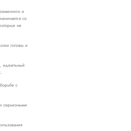
временного и
начинается со
которые не
кожи головы и
и, идеальный
.
 борьбе с
ых серьезными
пользования