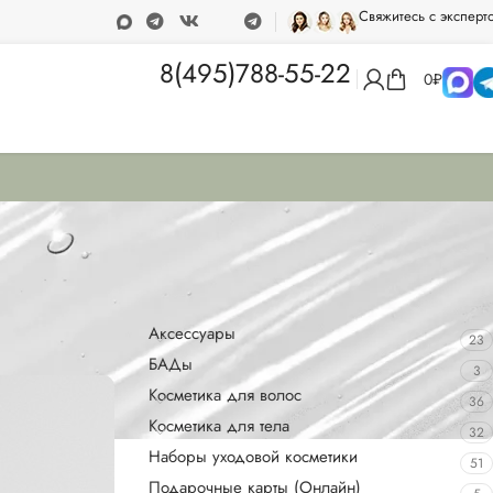
Свяжитесь с эксперт
ка при покупке от 15 000 рублей
Программа лояльности
8(495)788-55-22
0
₽
Категории товаров
Аксессуары
23
БАДы
3
Косметика для волос
36
Косметика для тела
32
Наборы уходовой косметики
51
Подарочные карты (Онлайн)