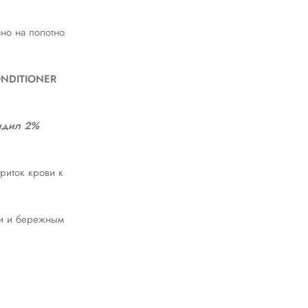
но на полотно
ONDITIONER
идил 2%
риток крови к
ми и бережным