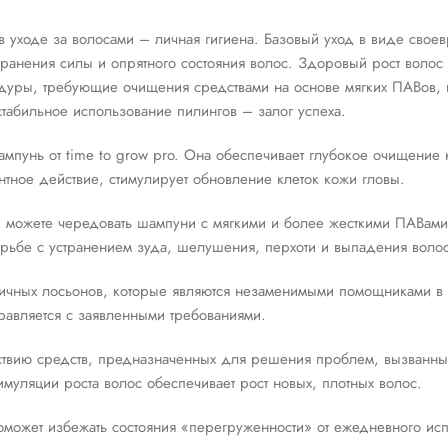
 уходе за волосами – личная гигиена. Базовый уход в виде свое
ранения силы и опрятного состояния волос. Здоровый рост волос 
дуры, требующие очищения средствами на основе мягких ПАВов, 
стабильное использование пилингов – залог успеха.
мпунь от time to grow pro. Она обеспечивает глубокое очищение 
нтное действие, стимулирует обновление клеток кожи гловы.
 можете чередовать шампуни с мягкими и более жесткими ПАВам
орьбе с устранением зуда, шелушения, перхоти и выпадения волос
личных лосьонов, которые являются незаменимыми помощниками в
авляется с заявленными требованиями.
ствию средств, предназначенных для решения проблем, вызванн
муляции роста волос обеспечивает рост новых, плотных волос.
оможет избежать состояния «перегруженности» от ежедневного ис