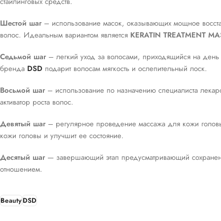
стайлинговых средств.
Шестой шаг
– использование масок, оказывающих мощное восст
волос. Идеальным вариантом является
KERATIN TREATMENT MA
Седьмой шаг
– легкий уход за волосами, приходящийся на день
бренда
DSD
подарит волосам мягкость и ослепительный лоск.
Восьмой шаг
– использование по назначению специалиста лекар
активатор роста волос.
Девятый шаг
– регулярное проведение массажа для кожи головы
кожи головы и улучшит ее состояние.
Десятый шаг
— завершающий этап предусматривающий сохранени
отношением.
Beauty
DSD