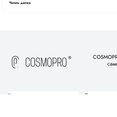
Читать далее
COSMOPRO
сам
Каталог товаров
О компании
COSMOPRO
О нас
Магазин
Журнал
Бренды люксовой косметики
Советы