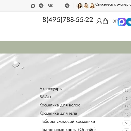
Свяжитесь с эксперт
вка при покупке от 15 000 рублей
Программа лояльности
8(495)788-55-22
0
₽
Категории товаров
Аксессуары
23
БАДы
3
Косметика для волос
36
мо очищать,
Косметика для тела
32
Наборы уходовой косметики
51
Подарочные карты (Онлайн)