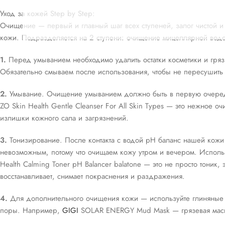
Уход за кожей Step by Step:
Очищение — первый и главный шаг всех ступеней, залог чистой 
кожи. Подразделяется на 2 ступени: очищение мицеллярной водо
1.
Перед умыванием необходимо удалить остатки косметики и грязи в 
Обязательно смываем после использования, чтобы не пересушить
2.
Умывание. Очищение умыванием должно быть в первую очере
ZO Skin Health Gentle Cleanser For All Skin Types — это нежное 
излишки кожного сала и загрязнений.
3.
Тонизирование. После контакта с водой pH баланс нашей кожи н
невозможным, потому что очищаем кожу утром и вечером. Использу
Health Calming Toner pH Balancer balatone — это не просто тоник
восстанавливает, снимает покраснения и раздражения.
4.
Для дополнительного очищения кожи — используйте глиняные
поры. Например,
GIGI
SOLAR ENERGY Mud Mask — грязевая маск