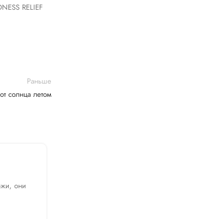
NESS RELIEF
Раньше
от солнца летом
10 Июл 2020
Защита от солнца летом
ожи, они
Защита от солнца в летнее время - это верно
к здоровой, чистой и сияющей ко...
Читать далее