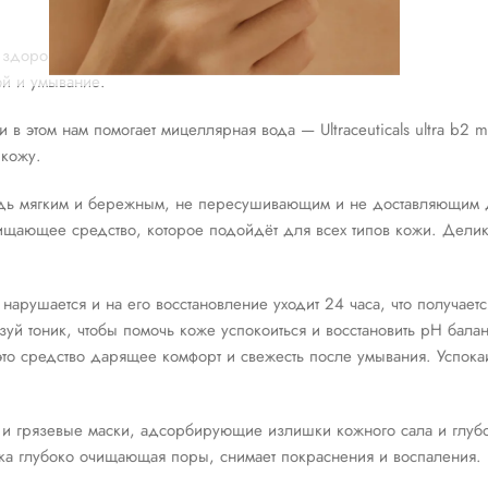
и здоровой
й и умывание.
этом нам помогает мицеллярная вода — Ultraceuticals ultra b2 mice
 кожу.
дь мягким и бережным, не пересушивающим и не доставляющим 
очищающее средство, которое подойдёт для всех типов кожи. Делик
арушается и на его восстановление уходит 24 часа, что получаетс
й тоник, чтобы помочь коже успокоиться и восстановить pH балан
, это средство дарящее комфорт и свежесть после умывания. Успока
 и грязевые маски, адсорбирующие излишки кожного сала и глу
а глубоко очищающая поры, снимает покраснения и воспаления.