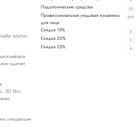
5
Подологические средства
35
Профессиональная уходовая косметика
599
для лица
Скидка 15%
4
llar solution.
Скидка 20%
9
Скидка 25%
4
дискомфорта.
атно удаляет
я
с. ZO Skin
ивает,
боко очищающие