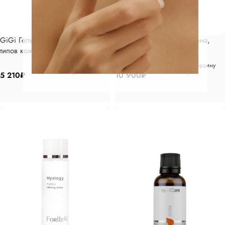
GiGi Гель очищающий для всех
FORLLED Очищающая пена,
типов кожи 250 мл
100гр
В корзину
В корзину
5 210
₽
10 900
₽