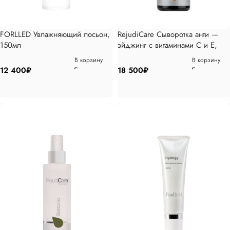
FORLLED Увлажняющий лосьон,
RejudiCare Сыворотка анти —
150мл
эйджинг с витаминами C и E,
30мл
В корзину
В корзину
12 400
₽
18 500
₽