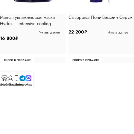
Мятная увлажняющая маска
Сыворотка Поли-Витамин Серум
Hydra — intensive cooling
masque, 120гр
22 200
₽
Читать далее
Читать далее
16 800
₽
СКОРО В ПРОДАЖЕ
СКОРО В ПРОДАЖЕ
агазин
Мой аккаунт
Позвонить
Telegram
Max