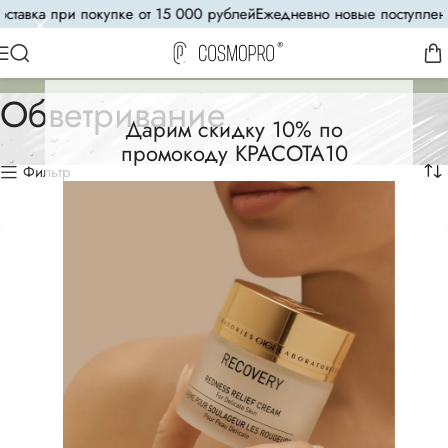
ка при покупке от 15 000 рублей
Ежедневно новые поступления
8(
Обветривание
Дарим скидку 10% по
промокоду КРАСОТА10
Фильтр