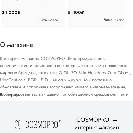
позиций
мл
24 000
₽
8 400
₽
Читать далее
Читать далее
О магазине
В интернет-магазине COSMOPRO Shop представлены
косметические и космецевтические средства от самых известных
мировых брендов, таких как: GiGi, ZO Skin Health by Zein Obagi,
UltraCeuticals, FORLLE`D и многих других. Мы постоянно
обновляем и пополняем ассортимент нашего интернет-магазина,
чтобы радовать вас как давно полюбившимися средствами, так и
Развернуть
косметическими новинками. Наши консультанты и врачи-
дерматологи помогут вам подобрать домашний уход, подходящий
для вашего возраста и типа кожи, в рамках бесплатной
COSMOPRO –
консультации.
интернет-магазин