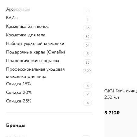
Аксессуары
23
БАДы
3
Косметика для волос
36
Косметика для тела
32
Наборы уходовой косметики
51
Подарочные карты (Онлайн)
5
Подологические средства
35
Профессиональная уходовая
599
косметика для лица
Скидка 15%
4
GiGi Гель очищ
Скидка 20%
9
250 мл
Скидка 25%
4
5 210
₽
Бренды