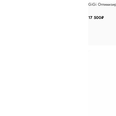
GiGi Оптимизи
17 500
₽