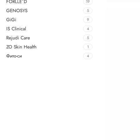
FORLLE`D
19
GENOSYS
5
GiGi
9
IS Clinical
4
Rejudi Care
5
ZO Skin Health
1
Фито-си
4
Upholstered chair
Discount 10%
Shop Now