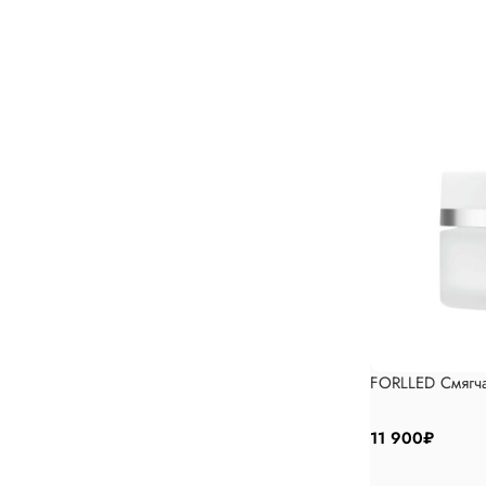
FORLLED Смягч
11 900
₽