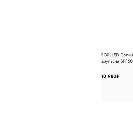
FORLLED Солнц
эмульсия SPF50
10 980
₽