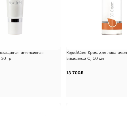
езащитная интенсивная
RejudiCare Крем для лица омо
 30 гр
Витамином С, 50 мл
13 700
₽