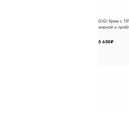
GiGi Крем с 15
жирной и проб
5 650
₽